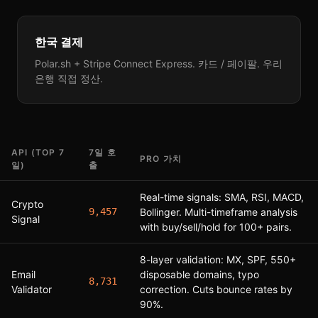
한국 결제
Polar.sh + Stripe Connect Express. 카드 / 페이팔. 우리
은행 직접 정산.
API (TOP 7
7일 호
PRO 가치
일)
출
Real-time signals: SMA, RSI, MACD,
Crypto
9,457
Bollinger. Multi-timeframe analysis
Signal
with buy/sell/hold for 100+ pairs.
8-layer validation: MX, SPF, 550+
Email
disposable domains, typo
8,731
Validator
correction. Cuts bounce rates by
90%.