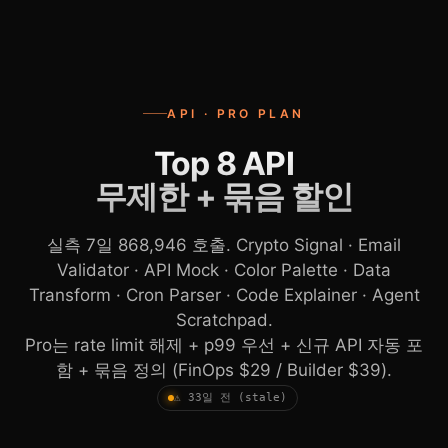
API · PRO PLAN
Top 8 API
무제한 + 묶음 할인
실측 7일 868,946 호출. Crypto Signal · Email
Validator · API Mock · Color Palette · Data
Transform · Cron Parser · Code Explainer · Agent
Scratchpad.
Pro는 rate limit 해제 + p99 우선 + 신규 API 자동 포
함 + 묶음 정의 (FinOps $29 / Builder $39).
⚠ 33일 전 (stale)